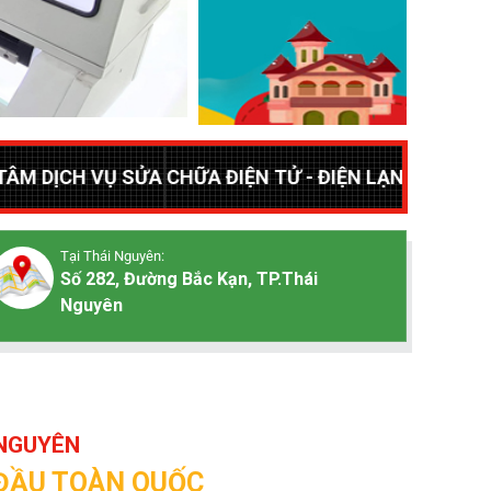
A CHỮA ĐIỆN TỬ - ĐIỆN LẠNH CHUYÊN SỬA CHỮA TẠI 
Tại Thái Nguyên:
Số 282, Đường Bắc Kạn, TP.Thái
Nguyên
 NGUYÊN
 ĐẦU TOÀN QUỐC