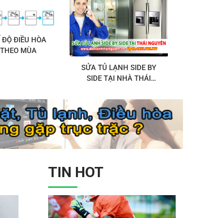
 ĐỘ ĐIỀU HÒA
 THEO MÙA
SỬA TỦ LẠNH SIDE BY
SIDE TẠI NHÀ THÁI
NGUYÊN | THỢ GIỎI
0973.785.777
TIN HOT