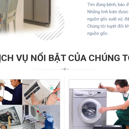
Tìm đúng bệnh, báo đú
Những linh kiện được
nguồn gốc xuất xứ, đả
Chúng tôi tuyệt đối k
nguồn gốc.
ỊCH VỤ NỔI BẬT CỦA CHÚNG T