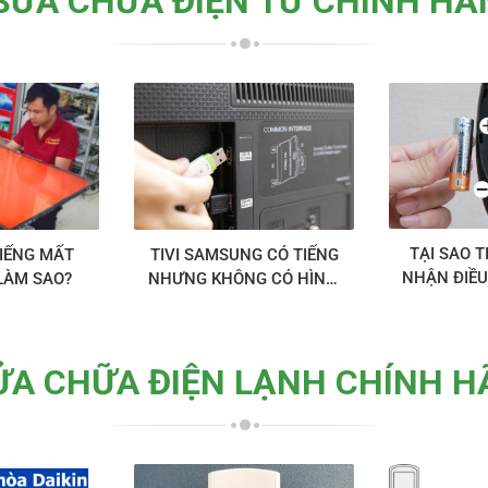
SỬA CHỮA ĐIỆN TỬ CHÍNH HÃ
TẠI SAO T
TIVI SAMSUNG CÓ TIẾNG
TIẾNG MẤT
NHẬN ĐIỀU
NHƯNG KHÔNG CÓ HÌNH,
LÀM SAO?
KHẮC PH
CÁCH XỬ LÝ ĐƠN GIẢN
ỬA CHỮA ĐIỆN LẠNH CHÍNH H