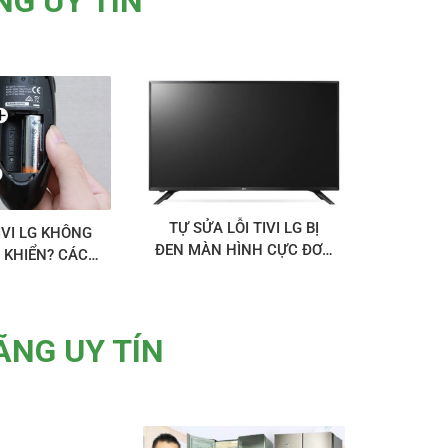
NG UY TÍN
TỰ SỬA LỖI TIVI LG BỊ
IVI LG KHÔNG
ĐEN MÀN HÌNH CỰC ĐƠN
 KHIỂN? CÁCH
GIẢN
ỤC TẠI NHÀ
ÃNG UY TÍN