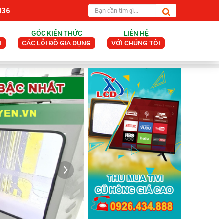
136
GÓC KIẾN THỨC
LIÊN HỆ
I
CÁC LỖI ĐỒ GIA DỤNG
VỚI CHÚNG TÔI