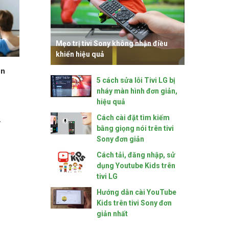
Mẹo trị tivi Sony không nhận điều
khiển hiệu quả
en
5 cách sửa lỗi Tivi LG bị
nháy màn hình đơn giản,
hiệu quả
Cách cài đặt tìm kiếm
bằng giọng nói trên tivi
Sony đơn giản
Cách tải, đăng nhập, sử
dụng Youtube Kids trên
tivi LG
Hướng dẫn cài YouTube
Kids trên tivi Sony đơn
giản nhất