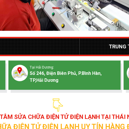
TRUNG TÂM DỊCH VỤ SỬ
Tại Hải Dương:
Số 246, Điện Biên Phủ, P.Bình Hàn,
TP,Hải Dương
TÂM SỬA CHỮA ĐIỆN TỬ ĐIỆN LẠNH TẠI THÁI
HỮA ĐIỆN TỬ ĐIỆN LẠNH UY TÍN HÀNG