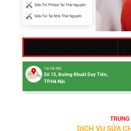
Sửa Tivi Philips Tại Thái Nguyên
Sửa Tivi Tại Nhà Thái Nguyên
Tại Hà Nội:
Số 13, Đường Khuất Duy Tiến,
TP.Hà Nội.
TRUNG 
DỊCH VỤ SỬA C