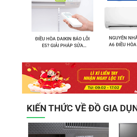
NGUYÊN NHÂ
ĐIỀU HÒA DAIKIN BÁO LỖI
A6 ĐIỀU HÒA
E5? GIẢI PHÁP SỬA
CÁCH KHẮ
CHỮA NHANH CHÓNG
KIẾN THỨC VỀ ĐỒ GIA DỤ