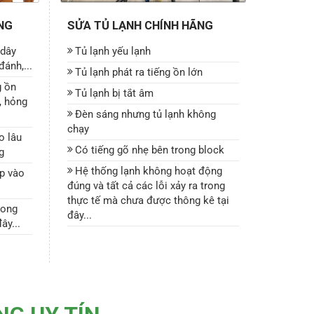
NG
SỬA TỦ LẠNH CHÍNH HÃNG
 dây
Tủ lạnh yếu lạnh
ánh,...
Tủ lạnh phát ra tiếng ồn lớn
g ồn
Tủ lạnh bị tắt âm
, hỏng
Đèn sáng nhưng tủ lạnh không
chạy
o lâu
Có tiếng gõ nhẹ bên trong block
g
Hệ thống lạnh không hoạt động
ấp vào
đúng và tất cả các lỗi xảy ra trong
thực tế mà chưa được thông kê tại
rong
đây...
ây...