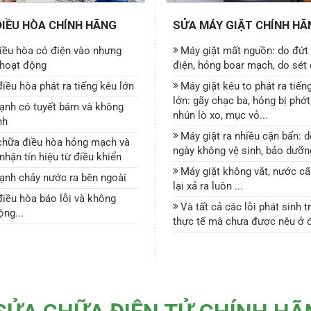
ĐIỀU HÒA CHÍNH HÃNG
SỬA MÁY GIẶT CHÍNH HÃ
iều hòa có điện vào nhưng
Máy giặt mất nguồn: do đứt
hoạt động
điện, hỏng boar mạch, do sét đ
iều hòa phát ra tiếng kêu lớn
Máy giặt kêu to phát ra tiến
lớn: gãy chạc ba, hỏng bị phớt
lạnh có tuyết bám và không
nhún lò xo, mục vỏ...
nh
Máy giặt ra nhiều cặn bẩn: d
chữa điều hòa hỏng mạch và
ngày không vệ sinh, bảo dưỡn
nhận tín hiệu từ điều khiển
Máy giặt không vắt, nước c
ạnh chảy nước ra bên ngoài
lại xả ra luôn ...
iều hòa báo lỗi và không
Và tất cả các lỗi phát sinh t
ộng...
thực tế mà chưa được nêu ở đ