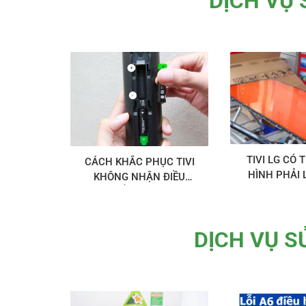
DỊCH VỤ 
TIVI LG CÓ 
CÁCH KHẮC PHỤC TIVI
HÌNH PHẢI 
KHÔNG NHẬN ĐIỀU
KHIỂN TẠI NHÀ
DỊCH VỤ S