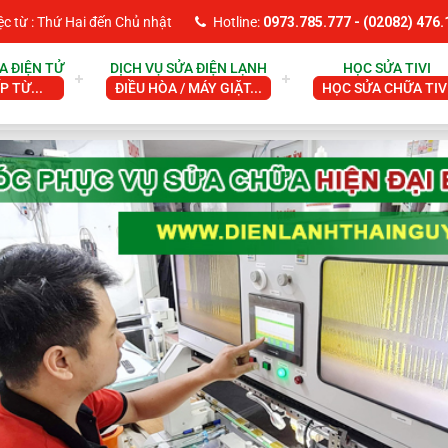
ệc từ : Thứ Hai đến Chủ nhật
Hotline:
0973.785.777
- (02082) 476.
A ĐIỆN TỬ
DỊCH VỤ SỬA ĐIỆN LẠNH
HỌC SỬA TIVI
ẾP TỪ...
ĐIỀU HÒA / MÁY GIẶT...
HỌC SỬA CHỮA TIV