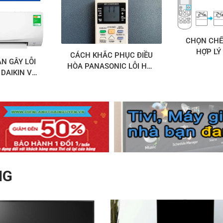
CHỌN CHẾ
HỢP LÝ
CÁCH KHẮC PHỤC ĐIỀU
N GÂY LỖI
HÒA PANASONIC LỖI H11
 DAIKIN VÀ
MỚI NHẤT !
C PHỤC
NG