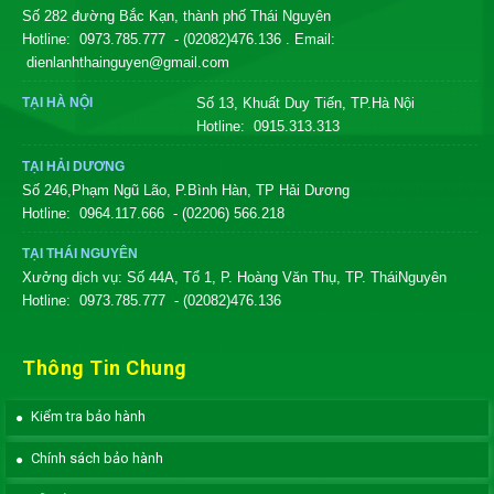
Số 282 đường Bắc Kạn, thành phố Thái Nguyên
Hotline:
0973.785.777
- (02082)476.136
. Email:
dienlanhthainguyen@gmail.com
TẠI HÀ NỘI
Số 13, Khuất Duy Tiến, TP.Hà Nội
Hotline:
0915.313.313
TẠI HẢI DƯƠNG
Số 246,Phạm Ngũ Lão, P.Bình Hàn, TP Hải Dương
Hotline:
0964.117.666
- (02206) 566.218
TẠI THÁI NGUYÊN
Xưởng dịch vụ: Số 44A, Tổ 1, P. Hoàng Văn Thụ, TP. TháiNguyên
Hotline:
0973.785.777
- (02082)476.136
Thông Tin Chung
Kiểm tra bảo hành
Chính sách bảo hành