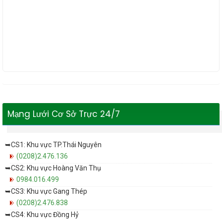
Mạng Lưới Cơ Sở Trực 24/7
➥CS1: Khu vực TP.Thái Nguyên
(0208)2.476.136
➥CS2: Khu vực Hoàng Văn Thụ
0984.016.499
➥CS3: Khu vực Gang Thép
(0208)2.476.838
➥CS4: Khu vực Đồng Hỷ