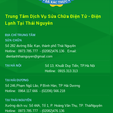
Trung Tâm Dịch Vụ Sửa Chữa Điện Tử - Điện
Lạnh Tại Thái Nguyên
ĐỊA CHỈ TRUNG TÂM
SỬA CHỮA
Số 282 đường Bắc Kạn, thành phố Thái Nguyên
Hotline:
0973.785.777
- (02082)476.136
. Email:
dienlanhthainguyen@gmail.com
TẠI HÀ NỘI
Số 13, Khuất Duy Tiến, TP.Hà Nội
Hotline:
0915.313.313
TẠI HẢI DƯƠNG
Số 246,Phạm Ngũ Lão, P.Bình Hàn, TP Hải Dương
Hotline:
0964.117.666
- (02206) 566.218
TẠI THÁI NGUYÊN
Xưởng dịch vụ: Số 44A, Tổ 1, P. Hoàng Văn Thụ, TP. TháiNguyên
Hotline:
0973.785.777
- (02082)476.136