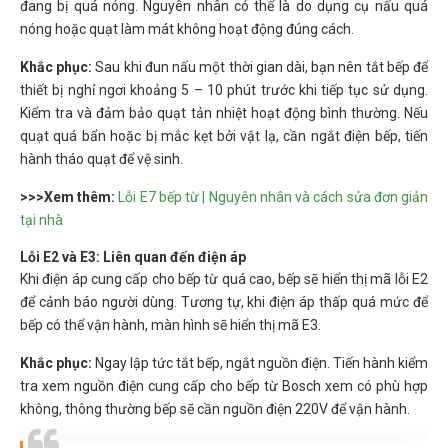
đang bị quá nóng. Nguyên nhân có thể là do dụng cụ nấu quá
nóng hoặc quạt làm mát không hoạt động đúng cách.
Khắc phục:
Sau khi đun nấu một thời gian dài, bạn nên tắt bếp để
thiết bị nghỉ ngơi khoảng 5 – 10 phút trước khi tiếp tục sử dụng.
Kiểm tra và đảm bảo quạt tản nhiệt hoạt động bình thường. Nếu
quạt quá bẩn hoặc bị mắc kẹt bởi vật lạ, cần ngắt điện bếp, tiến
hành tháo quạt để vệ sinh.
>>>Xem thêm:
Lỗi E7 bếp từ | Nguyên nhân và cách sửa đơn giản
tại nhà
Lỗi E2 và E3: Liên quan đến điện áp
Khi điện áp cung cấp cho bếp từ quá cao, bếp sẽ hiển thị mã lỗi E2
để cảnh báo người dùng. Tương tự, khi điện áp thấp quá mức để
bếp có thể vận hành, màn hình sẽ hiển thị mã E3.
Khắc phục:
Ngay lập tức tắt bếp, ngắt nguồn điện. Tiến hành kiểm
tra xem nguồn điện cung cấp cho bếp từ Bosch xem có phù hợp
không, thông thường bếp sẽ cần nguồn điện 220V để vận hành.