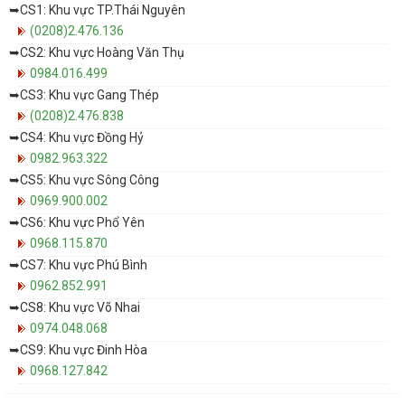
➥CS1: Khu vực TP.Thái Nguyên
(0208)2.476.136
➥CS2: Khu vực Hoàng Văn Thụ
0984.016.499
➥CS3: Khu vực Gang Thép
(0208)2.476.838
➥CS4: Khu vực Đồng Hỷ
0982.963.322
➥CS5: Khu vực Sông Công
0969.900.002
➥CS6: Khu vực Phổ Yên
0968.115.870
➥CS7: Khu vực Phú Bình
0962.852.991
➥CS8: Khu vực Võ Nhai
0974.048.068
➥CS9: Khu vực Đinh Hòa
0968.127.842