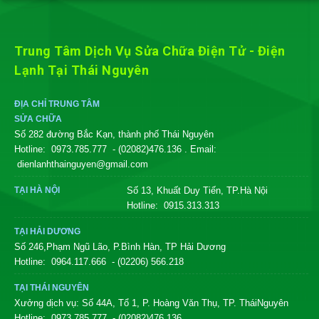
Trung Tâm Dịch Vụ Sửa Chữa Điện Tử - Điện
Lạnh Tại Thái Nguyên
ĐỊA CHỈ TRUNG TÂM
SỬA CHỮA
Số 282 đường Bắc Kạn, thành phố Thái Nguyên
Hotline:
0973.785.777
- (02082)476.136
. Email:
dienlanhthainguyen@gmail.com
TẠI HÀ NỘI
Số 13, Khuất Duy Tiến, TP.Hà Nội
Hotline:
0915.313.313
TẠI HẢI DƯƠNG
Số 246,Phạm Ngũ Lão, P.Bình Hàn, TP Hải Dương
Hotline:
0964.117.666
- (02206) 566.218
TẠI THÁI NGUYÊN
Xưởng dịch vụ: Số 44A, Tổ 1, P. Hoàng Văn Thụ, TP. TháiNguyên
Hotline:
0973.785.777
- (02082)476.136