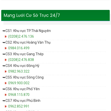
Mạng Lưới Cơ Sở Trực 24/7
➥CS1: Khu vực TP.Thái Nguyên
(0208)2.476.136
➥CS2: Khu vực Hoàng Văn Thụ
0984.016.499
➥CS3: Khu vực Gang Thép
(0208)2.476.838
➥CS4: Khu vực Đồng Hỷ
0982.963.322
➥CS5: Khu vực Sông Công
0969.900.002
➥CS6: Khu vực Phổ Yên
0968.115.870
➥CS7: Khu vực Phú Bình
0962.852.991