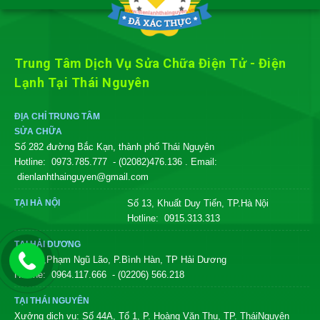
Trung Tâm Dịch Vụ Sửa Chữa Điện Tử - Điện
Lạnh Tại Thái Nguyên
ĐỊA CHỈ TRUNG TÂM
SỬA CHỮA
Số 282 đường Bắc Kạn, thành phố Thái Nguyên
Hotline:
0973.785.777
- (02082)476.136
. Email:
dienlanhthainguyen@gmail.com
TẠI HÀ NỘI
Số 13, Khuất Duy Tiến, TP.Hà Nội
Hotline:
0915.313.313
TẠI HẢI DƯƠNG
Số 246,Phạm Ngũ Lão, P.Bình Hàn, TP Hải Dương
Hotline:
0964.117.666
- (02206) 566.218
TẠI THÁI NGUYÊN
Xưởng dịch vụ: Số 44A, Tổ 1, P. Hoàng Văn Thụ, TP. TháiNguyên