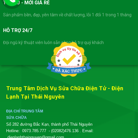
TIVI CŨ - MỚI GIÁ RẺ
Sản phẩm bền, đẹp, yên tâm về chất lượng, lỗi 1 đổi 1 trong 1 tháng
HỖ TRỢ 24/7
Đội ngũ kỹ thuật viên luôn sẵn sàng hỗ trợ quý khách
Trung Tâm Dịch Vụ Sửa Chữa Điện Tử - Điện
Lạnh Tại Thái Nguyên
ĐỊA CHỈ TRUNG TÂM
SỬA CHỮA
Số 282 đường Bắc Kạn, thành phố Thái Nguyên
Hotline:
0973.785.777
- (02082)476.136
. Email:
dienlanhthainguyen@gmail.com