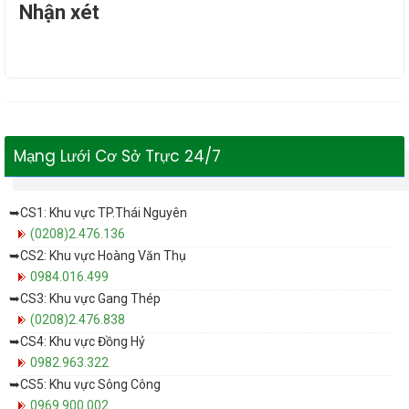
Nhận xét
Mạng Lưới Cơ Sở Trực 24/7
➥CS1: Khu vực TP.Thái Nguyên
(0208)2.476.136
➥CS2: Khu vực Hoàng Văn Thụ
0984.016.499
➥CS3: Khu vực Gang Thép
(0208)2.476.838
➥CS4: Khu vực Đồng Hỷ
0982.963.322
➥CS5: Khu vực Sông Công
0969.900.002