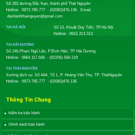
Số 282 đường Bắc Kạn, thành phố Thái Nguyên
Hotline:
0973.785.777
- (02082)476.136
. Email:
dienlanhthainguyen@gmail.com
TẠI HÀ NỘI
Số 13, Khuất Duy Tiến, TP.Hà Nội
Hotline:
0915.313.313
TẠI HẢI DƯƠNG
Số 246,Phạm Ngũ Lão, P.Bình Hàn, TP Hải Dương
Hotline:
0964.117.666
- (02206) 566.218
TẠI THÁI NGUYÊN
Xưởng dịch vụ: Số 44A, Tổ 1, P. Hoàng Văn Thụ, TP. TháiNguyên
Hotline:
0973.785.777
- (02082)476.136
Thông Tin Chung
Kiểm tra bảo hành
Chính sách bảo hành