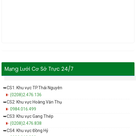
Mạng Lưới Cơ Sở Trực 24/7
➥CS1: Khu vực TP.Thái Nguyên
(0208)2.476.136
➥CS2: Khu vực Hoàng Văn Thụ
0984.016.499
➥CS3: Khu vực Gang Thép
(0208)2.476.838
➥CS4: Khu vực Đồng Hỷ